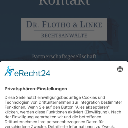
Partnerschaftsgesellschaft
Nicolaistraße 9a
04668 Grimma
Telefon:
(03437) 70 11-0
Fax:
(03437) 70 11-11
E-Mail: info@ra-flp.de