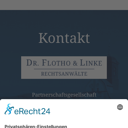
Kontakt
Partnerschaftsgesellschaft
Nicolaistraße 9a
04668 Grimma
Telefon:
(03437) 70 11-0