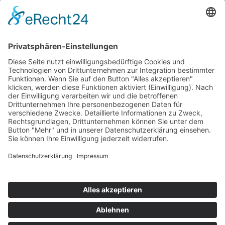
Nicolaistraße 9a
04668 Grimma
Telefon:
(03437) 70 11-0
Fax:
(03437) 70 11-11
E-Mail: info@ra-flp.de
JETZT KONTAKT AUFNEHMEN!
© Copyright 2019 -
2026 | Dr. Flotho & Linke
- Rechtsanwälte | design by